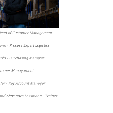
 Head of Customer Management
nn - Process Expert Logistics
nold - Purchasing Manager
tomer Managament
äfer - Key Account Manager
und Alexandra Lessmann - Trainer