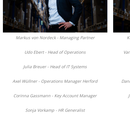
Markus von Nordeck - Managing Partner
K
Udo Ebert - Head of Operations
Van
Julia Breuer - Head of IT Systems
Axel Wüllner - Operations Manager Herford
Dani
Corinna Gassmann - Key Account Manager
Sonja Vorkamp - HR Generalist