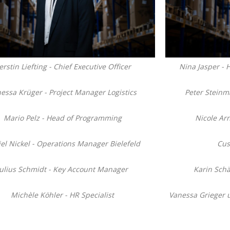
erstin Liefting - Chief Executive Officer
Nina Jasper -
essa Krüger - Project Manager Logistics
Peter Steinma
Mario Pelz - Head of Programming
Nicole Ar
el Nickel - Operations Manager Bielefeld
Cus
Julius Schmidt - Key Account Manager
Karin Sch
Michèle Köhler - HR Specialist
Vanessa Grieger 